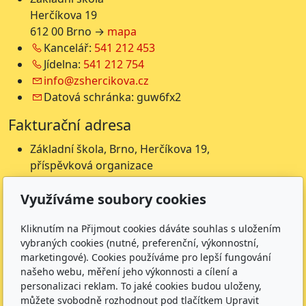
Herčíkova 19
612 00 Brno →
mapa
Kancelář:
541 212 453
Jídelna:
541 212 754
info@zshercikova.cz
Datová schránka: guw6fx2
Fakturační adresa
Základní škola, Brno, Herčíkova 19,
příspěvková organizace
Herčíkova 19
Využíváme soubory cookies
612 00 Brno
IČ: 62157116
Kliknutím na Přijmout cookies dáváte souhlas s uložením
Nejsme plátci DPH
vybraných cookies (nutné, preferenční, výkonnostní,
Čísla účtů
marketingové). Cookies používáme pro lepší fungování
našeho webu, měření jeho výkonnosti a cílení a
Škola: 27225621/0100
personalizaci reklam. To jaké cookies budou uloženy,
Jídelna: 1027831896/
0100
můžete svobodně rozhodnout pod tlačítkem Upravit