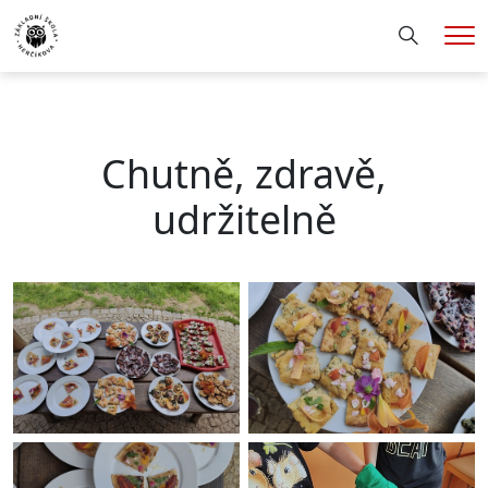
Hledání
Me
Chutně, zdravě,
udržitelně