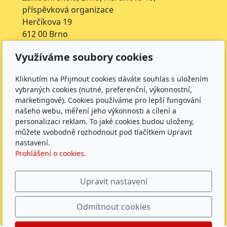
příspěvková organizace
Herčíkova 19
612 00 Brno
IČ: 62157116
Využíváme soubory cookies
Nejsme plátci DPH
Čísla účtů
Kliknutím na Přijmout cookies dáváte souhlas s uložením
vybraných cookies (nutné, preferenční, výkonnostní,
Škola: 27225621/0100
marketingové). Cookies používáme pro lepší fungování
Jídelna: 1027831896/
0100
našeho webu, měření jeho výkonnosti a cílení a
personalizaci reklam. To jaké cookies budou uloženy,
Sledujte nás
můžete svobodně rozhodnout pod tlačítkem Upravit
nastavení.
Prohlášení o cookies.
Upravit nastavení
ZŠ Herčíkova 2026 |
GDPR
|
Whistleblowing
|
Povinně
Odmítnout cookies
zveřejňované údaje
|