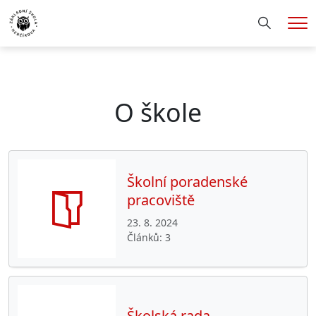
Hledání
Me
O škole
Školní poradenské
pracoviště
23. 8. 2024
Článků
3
Školská rada