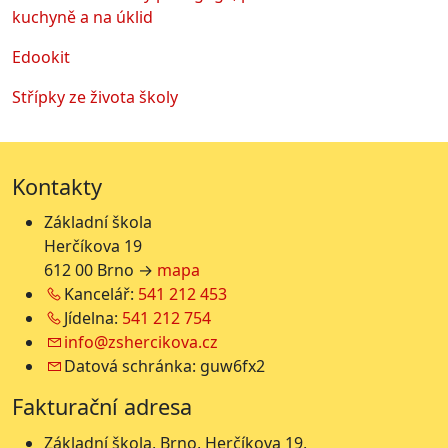
kuchyně a na úklid
Edookit
Střípky ze života školy
Kontakty
Základní škola
Herčíkova 19
612 00 Brno →
mapa
Kancelář:
541 212 453
Jídelna:
541 212 754
info@zshercikova.cz
Datová schránka: guw6fx2
Fakturační adresa
Základní škola, Brno, Herčíkova 19,