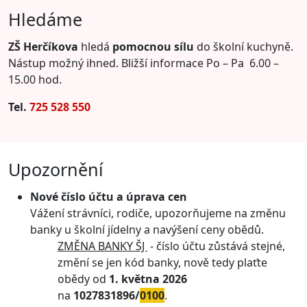
Hledáme
ZŠ Herčíkova
hledá
pomocnou sílu
do školní kuchyně.
Nástup možný ihned.
Bližší informace Po – Pa 6.00 –
15.00 hod.
Tel.
725 528 550
Upozornění
Nové číslo účtu a úprava cen
Vážení strávníci, rodiče,
upozorňujeme na změnu
banky u školní jídelny a navýšení ceny obědů.
ZMĚNA BANKY ŠJ
- číslo účtu zůstává stejné,
změní se jen kód banky, nově tedy plaťte
obědy od
1. května 2026
na
1027831896
/
0100
.