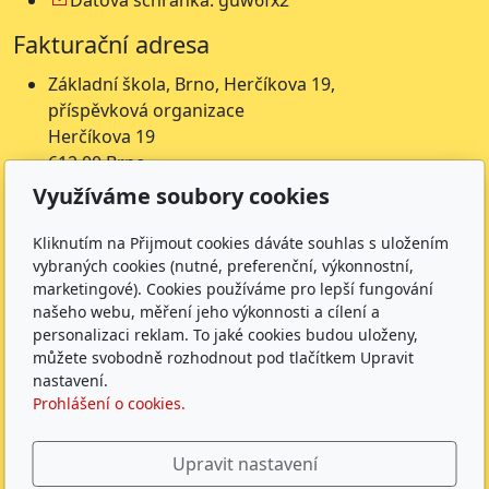
Fakturační adresa
Základní škola, Brno, Herčíkova 19,
příspěvková organizace
Herčíkova 19
612 00 Brno
IČ: 62157116
Využíváme soubory cookies
Nejsme plátci DPH
Kliknutím na Přijmout cookies dáváte souhlas s uložením
Čísla účtů
vybraných cookies (nutné, preferenční, výkonnostní,
marketingové). Cookies používáme pro lepší fungování
Škola: 27225621/0100
našeho webu, měření jeho výkonnosti a cílení a
Jídelna: 1027831896/
0100
personalizaci reklam. To jaké cookies budou uloženy,
můžete svobodně rozhodnout pod tlačítkem Upravit
Sledujte nás
nastavení.
Prohlášení o cookies.
Upravit nastavení