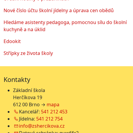
Nové číslo účtu školní jídelny a úprava cen obědů
Hledáme asistenty pedagoga, pomocnou sílu do školní
kuchyně a na úklid
Edookit
Střípky ze života školy
Kontakty
Základní škola
Herčíkova 19
612 00 Brno →
mapa
Kancelář:
541 212 453
Jídelna:
541 212 754
info@zshercikova.cz
Datová schránka: guw6fx2