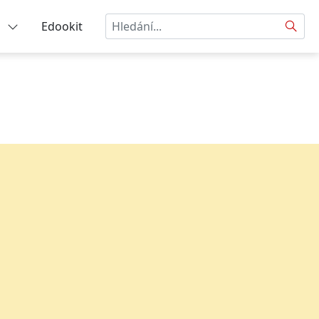
Hledat
a
Edookit