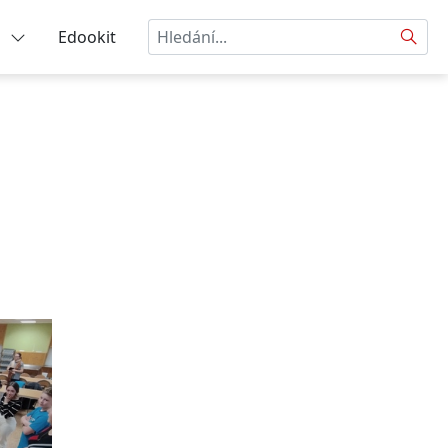
Hledat
a
Edookit