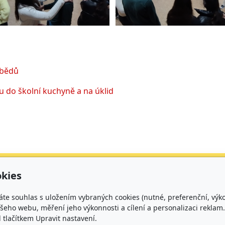
obědů
 do školní kuchyně a na úklid
urační adresa
Čísla účtů
kies
kladní škola, Brno,
Škola: 27225621/010
áte souhlas s uložením vybraných cookies (nutné, preferenční, výk
rčíkova 19,
Jídelna: 1027831896/
eho webu, měření jeho výkonnosti a cílení a personalizaci reklam.
lačítkem Upravit nastavení.
íspěvková organizace