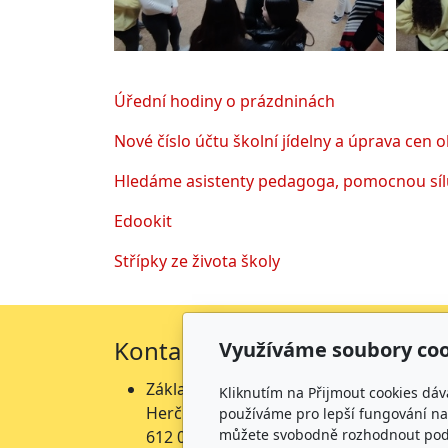
Úřední hodiny o prázdninách
Nové číslo účtu školní jídelny a úprava cen 
Hledáme asistenty pedagoga, pomocnou sílu
Edookit
Střípky ze života školy
Kontakty
Fakt
Využíváme soubory coo
Základní škola
Zá
Kliknutím na Přijmout cookies dáv
Herčíkova 19
He
používáme pro lepší fungování naš
můžete svobodně rozhodnout pod t
612 00 Brno →
mapa
př