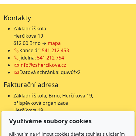
Kontakty
Základní škola
Herčíkova 19
612 00 Brno →
mapa
Kancelář:
541 212 453
Jídelna:
541 212 754
info@zshercikova.cz
Datová schránka: guw6fx2
Fakturační adresa
Základní škola, Brno, Herčíkova 19,
příspěvková organizace
Herčíkova 19
612 00 Brno
Využíváme soubory cookies
IČ: 62157116
Nejsme plátci DPH
Kliknutím na Přijmout cookies dáváte souhlas s uložením