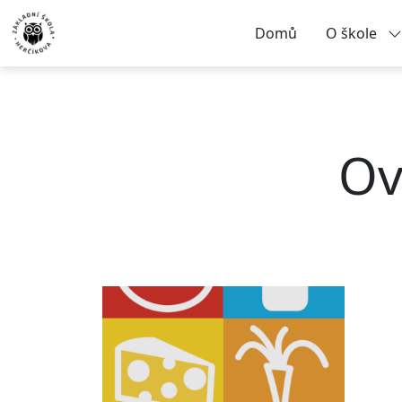
Domů
O škole
Ov