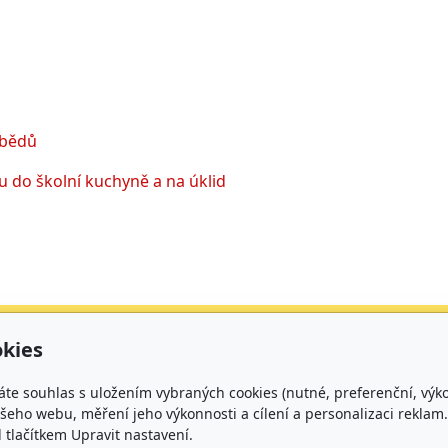
obědů
 do školní kuchyně a na úklid
urační adresa
Čísla účtů
kies
kladní škola, Brno,
Škola: 27225621/010
áte souhlas s uložením vybraných cookies (nutné, preferenční, výk
rčíkova 19,
Jídelna: 1027831896/
eho webu, měření jeho výkonnosti a cílení a personalizaci reklam.
lačítkem Upravit nastavení.
íspěvková organizace