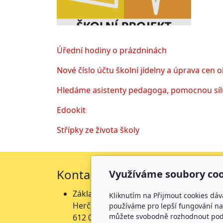
Úřední hodiny o prázdninách
Nové číslo účtu školní jídelny a úprava cen 
Hledáme asistenty pedagoga, pomocnou sílu
Edookit
Střípky ze života školy
Kontakty
Fakt
Využíváme soubory coo
Základní škola
Zá
Kliknutím na Přijmout cookies dáv
Herčíkova 19
He
používáme pro lepší fungování naš
můžete svobodně rozhodnout pod t
612 00 Brno →
mapa
př