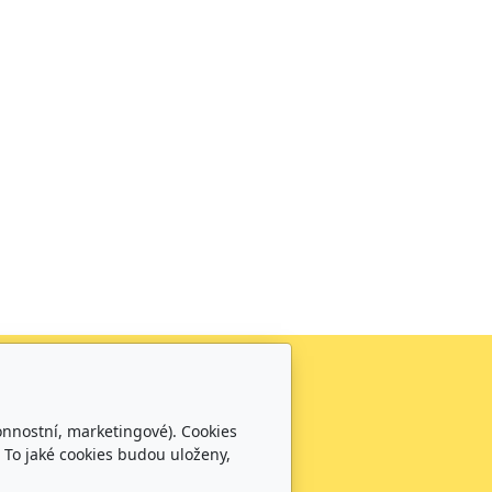
Sledujte nás
0
onnostní, marketingové). Cookies
0100
 To jaké cookies budou uloženy,