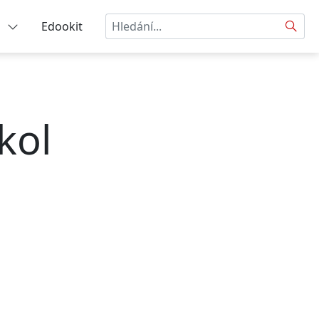
Hledat
a
Edookit
kol