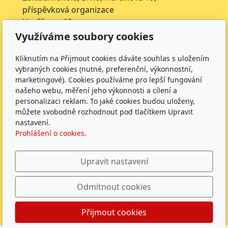
příspěvková organizace
Herčíkova 19
612 00 Brno
Využíváme soubory cookies
IČ: 62157116
Nejsme plátci DPH
Kliknutím na Přijmout cookies dáváte souhlas s uložením
vybraných cookies (nutné, preferenční, výkonnostní,
Čísla účtů
marketingové). Cookies používáme pro lepší fungování
našeho webu, měření jeho výkonnosti a cílení a
Škola: 27225621/0100
personalizaci reklam. To jaké cookies budou uloženy,
Jídelna: 1027831896/
0100
můžete svobodně rozhodnout pod tlačítkem Upravit
nastavení.
Sledujte nás
Prohlášení o cookies.
Upravit nastavení
Odmítnout cookies
ZŠ Herčíkova 2026 |
GDPR
|
Whistleblowing
|
Povinně
zveřejňované údaje
|
Přijmout cookies