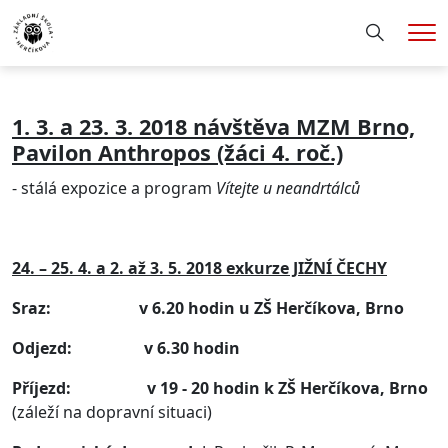
Hledání
Me
1. 3. a 23. 3. 2018 návštěva MZM Brno,
Pavilon Anthropos (žáci 4. roč.)
- stálá expozice a program
Vítejte u neandrtálců
24. – 25. 4. a 2. až 3. 5. 2018 e
xkurze JIŽNÍ ČECHY
Sraz: v 6.20 hodin u ZŠ Herčíkova, Brno
Odjezd:
v 6.30 hodin
Příjezd:
v 19 - 20 hodin k ZŠ Herčíkova, Brno
(záleží na dopravní situaci)