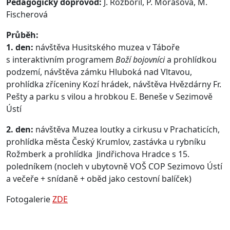
Pedagogický doprovod:
J. Rozbořil, P. Morasová, M.
Fischerová
Průběh:
1. den:
návštěva Husitského muzea v Táboře
s interaktivním programem
Boží bojovníci
a prohlídkou
podzemí, návštěva zámku Hluboká nad Vltavou,
prohlídka zříceniny Kozí hrádek, návštěva Hvězdárny Fr.
Pešty a parku s vilou a hrobkou E. Beneše v Sezimově
Ústí
2. den:
návštěva Muzea loutky a cirkusu v Prachaticích,
prohlídka města Český Krumlov, zastávka u rybníku
Rožmberk a prohlídka Jindřichova Hradce s 15.
poledníkem (nocleh v ubytovně VOŠ COP Sezimovo Ústí
a večeře + snídaně + oběd jako cestovní balíček)
Fotogalerie
ZDE