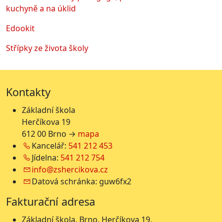
kuchyně a na úklid
Edookit
Střípky ze života školy
Kontakty
Základní škola
Herčíkova 19
612 00 Brno →
mapa
Kancelář:
541 212 453
Jídelna:
541 212 754
info@zshercikova.cz
Datová schránka: guw6fx2
Fakturační adresa
Základní škola, Brno, Herčíkova 19,