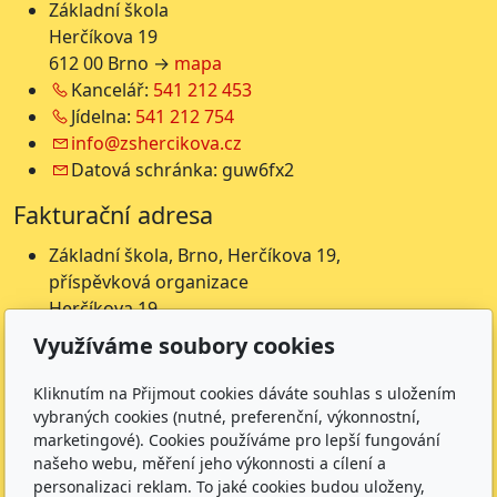
Základní škola
Herčíkova 19
612 00 Brno →
mapa
Kancelář:
541 212 453
Jídelna:
541 212 754
info@zshercikova.cz
Datová schránka: guw6fx2
Fakturační adresa
Základní škola, Brno, Herčíkova 19,
příspěvková organizace
Herčíkova 19
612 00 Brno
Využíváme soubory cookies
IČ: 62157116
Nejsme plátci DPH
Kliknutím na Přijmout cookies dáváte souhlas s uložením
vybraných cookies (nutné, preferenční, výkonnostní,
Čísla účtů
marketingové). Cookies používáme pro lepší fungování
našeho webu, měření jeho výkonnosti a cílení a
Škola: 27225621/0100
personalizaci reklam. To jaké cookies budou uloženy,