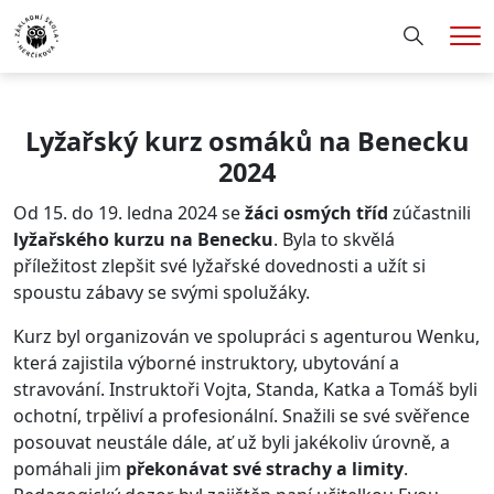
Hledání
Me
Lyžařský kurz osmáků na Benecku
2024
Od 15. do 19. ledna 2024 se
žáci osmých tříd
zúčastnili
lyžařského kurzu na Benecku
. Byla to skvělá
příležitost zlepšit své lyžařské dovednosti a užít si
spoustu zábavy se svými spolužáky.
Kurz byl organizován ve spolupráci s agenturou Wenku,
která zajistila výborné instruktory, ubytování a
stravování. Instruktoři Vojta, Standa, Katka a Tomáš byli
ochotní, trpěliví a profesionální. Snažili se své svěřence
posouvat neustále dále, ať už byli jakékoliv úrovně, a
pomáhali jim
překonávat své strachy a limity
.