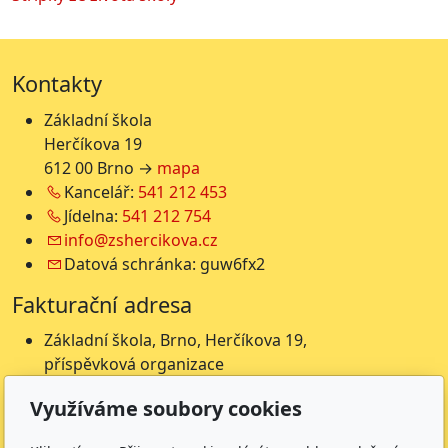
Kontakty
Základní škola
Herčíkova 19
612 00 Brno →
mapa
Kancelář:
541 212 453
Jídelna:
541 212 754
info@zshercikova.cz
Datová schránka: guw6fx2
Fakturační adresa
Základní škola, Brno, Herčíkova 19,
příspěvková organizace
Herčíkova 19
Využíváme soubory cookies
612 00 Brno
IČ: 62157116