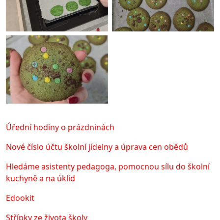
Úřední hodiny o prázdninách
Nové číslo účtu školní jídelny a úprava cen obědů
Hledáme asistenty pedagoga, pomocnou sílu do školní
kuchyně a na úklid
Edookit
Střípky ze života školy