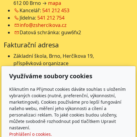
612 00 Brno →
mapa
Kancelář:
541 212 453
Jídelna:
541 212 754
info@zshercikova.cz
Datová schránka: guw6fx2
Fakturační adresa
Základní škola, Brno, Herčíkova 19,
příspěvková organizace
Herčíkova 19
Využíváme soubory cookies
612 00 Brno
IČ: 62157116
Kliknutím na Přijmout cookies dáváte souhlas s uložením
Nejsme plátci DPH
vybraných cookies (nutné, preferenční, výkonnostní,
marketingové). Cookies používáme pro lepší fungování
Čísla účtů
našeho webu, měření jeho výkonnosti a cílení a
personalizaci reklam. To jaké cookies budou uloženy,
Škola: 27225621/0100
můžete svobodně rozhodnout pod tlačítkem Upravit
Jídelna: 1027831896/
0100
nastavení.
Prohlášení o cookies.
Sledujte nás