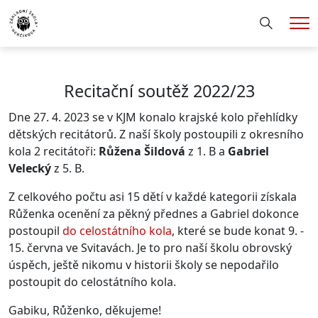
Hledání
Me
Recitační soutěž 2022/23
Dne 27. 4. 2023 se v KJM konalo krajské kolo přehlídky
dětských recitátorů. Z naší školy postoupili z okresního
kola 2 recitátoři:
Růžena Šildová
z 1. B a
Gabriel
Velecký
z 5. B.
Z celkového počtu asi 15 dětí v každé kategorii získala
Růženka ocenění za pěkný přednes a Gabriel dokonce
postoupil
do celostátního kola
, které se bude konat 9. -
15. června ve Svitavách. Je to pro naší školu obrovský
úspěch, ještě nikomu v historii školy se nepodařilo
postoupit do celostátního kola.
Gabiku, Růženko, děkujeme!