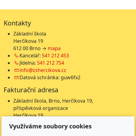
Kontakty
Základní škola
Herčíkova 19
612 00 Brno →
mapa
Kancelář:
541 212 453
Jídelna:
541 212 754
info@zshercikova.cz
Datová schránka: guw6fx2
Fakturační adresa
Základní škola, Brno, Herčíkova 19,
příspěvková organizace
Herčíkova 19
612 00 Brno
Využíváme soubory cookies
IČ: 62157116