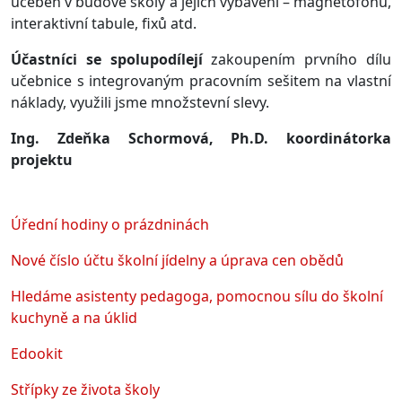
učeben v budově školy a jejich vybavení – magnetofonů,
interaktivní tabule, fixů atd.
Účastníci se spolupodílejí
zakoupením prvního dílu
učebnice s integrovaným pracovním sešitem na vlastní
náklady, využili jsme množstevní slevy.
Ing. Zdeňka Schormová, Ph.D. koordinátorka
projektu
Úřední hodiny o prázdninách
Nové číslo účtu školní jídelny a úprava cen obědů
Hledáme asistenty pedagoga, pomocnou sílu do školní
kuchyně a na úklid
Edookit
Střípky ze života školy