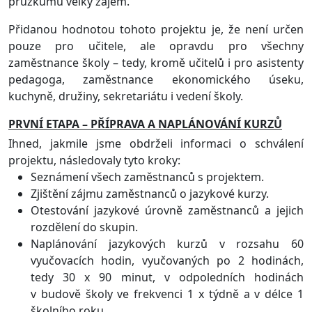
průzkumu velký zájem.
Přidanou hodnotou tohoto projektu je, že není určen
pouze pro učitele, ale opravdu pro všechny
zaměstnance školy – tedy, kromě učitelů i pro asistenty
pedagoga, zaměstnance ekonomického úseku,
kuchyně, družiny, sekretariátu i vedení školy.
PRVNÍ ETAPA – PŘÍPRAVA A NAPLÁNOVÁNÍ KURZŮ
Ihned, jakmile jsme obdrželi informaci o schválení
projektu, následovaly tyto kroky:
Seznámení všech zaměstnanců s projektem.
Zjištění zájmu zaměstnanců o jazykové kurzy.
Otestování jazykové úrovně zaměstnanců a jejich
rozdělení do skupin.
Naplánování jazykových kurzů v rozsahu 60
vyučovacích hodin, vyučovaných po 2 hodinách,
tedy 30 x 90 minut, v odpoledních hodinách
v budově školy ve frekvenci 1 x týdně a v délce 1
školního roku.