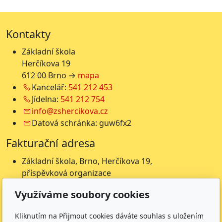
Kontakty
Základní škola
Herčíkova 19
612 00 Brno →
mapa
Kancelář:
541 212 453
Jídelna:
541 212 754
info@zshercikova.cz
Datová schránka: guw6fx2
Fakturační adresa
Základní škola, Brno, Herčíkova 19,
příspěvková organizace
Herčíkova 19
Využíváme soubory cookies
612 00 Brno
IČ: 62157116
Kliknutím na Přijmout cookies dáváte souhlas s uložením
Nejsme plátci DPH