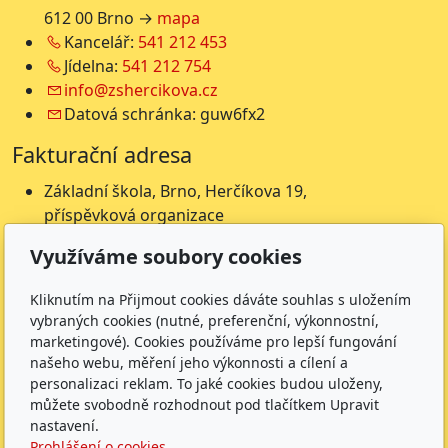
612 00 Brno →
mapa
Kancelář:
541 212 453
Jídelna:
541 212 754
info@zshercikova.cz
Datová schránka: guw6fx2
Fakturační adresa
Základní škola, Brno, Herčíkova 19,
příspěvková organizace
Herčíkova 19
Využíváme soubory cookies
612 00 Brno
IČ: 62157116
Kliknutím na Přijmout cookies dáváte souhlas s uložením
Nejsme plátci DPH
vybraných cookies (nutné, preferenční, výkonnostní,
marketingové). Cookies používáme pro lepší fungování
Čísla účtů
našeho webu, měření jeho výkonnosti a cílení a
personalizaci reklam. To jaké cookies budou uloženy,
Škola: 27225621/0100
můžete svobodně rozhodnout pod tlačítkem Upravit
Jídelna: 1027831896/
0100
nastavení.
Prohlášení o cookies.