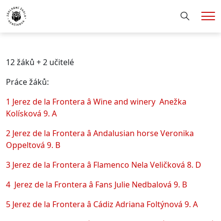
Hledání
Me
12 žáků + 2 učitelé
Práce žáků:
1 Jerez de la Frontera â Wine and winery Anežka
Kolísková 9. A
2 Jerez de la Frontera â Andalusian horse Veronika
Oppeltová 9. B
3 Jerez de la Frontera â Flamenco Nela Veličková 8. D
4 Jerez de la Frontera â Fans Julie Nedbalová 9. B
5 Jerez de la Frontera â Cádiz Adriana Foltýnová 9. A