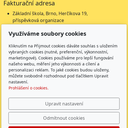
Fakturační adresa
Základní škola, Brno, Herčíkova 19,
příspěvková organizace
Herčíkova 19
Využíváme soubory cookies
612 00 Brno
IČ: 62157116
Kliknutím na Přijmout cookies dáváte souhlas s uložením
Nejsme plátci DPH
vybraných cookies (nutné, preferenční, výkonnostní,
marketingové). Cookies používáme pro lepší fungování
Čísla účtů
našeho webu, měření jeho výkonnosti a cílení a
Škola: 27225621/0100
personalizaci reklam. To jaké cookies budou uloženy,
můžete svobodně rozhodnout pod tlačítkem Upravit
Jídelna: 1027831896/
0100
nastavení.
Sledujte nás
Prohlášení o cookies.
Upravit nastavení
Odmítnout cookies
ZŠ Herčíkova 2026 |
GDPR
|
Whistleblowing
|
Povinně