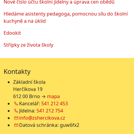
Nové číslo účtu školní jídelny a úprava cen obědů
Hledáme asistenty pedagoga, pomocnou sílu do školní
kuchyně a na úklid
Edookit
Střípky ze života školy
Kontakty
Základní škola
Herčíkova 19
612 00 Brno →
mapa
Kancelář:
541 212 453
Jídelna:
541 212 754
info@zshercikova.cz
Datová schránka: guw6fx2