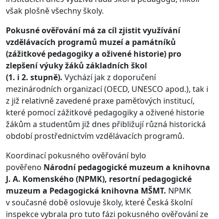
však plošně všechny školy.
Pokusné ověřování má za cíl zjistit využívání
vzdělávacích programů muzeí a památníků
(zážitkové pedagogiky a oživené historie) pro
zlepšení výuky žáků základních škol
(1. i 2. stupně).
Vychází jak z doporučení
mezinárodních organizací (OECD, UNESCO apod.), tak i
z již relativně zavedené praxe paměťových institucí,
které pomocí zážitkové pedagogiky a oživené historie
žákům a studentům již dnes přibližují různá historická
období prostřednictvím vzdělávacích programů.
Koordinací pokusného ověřování bylo
pověřeno
Národní pedagogické muzeum a knihovna
J. A. Komenského (NPMK), resortní pedagogické
muzeum a Pedagogická knihovna MŠMT.
NPMK
v současné době oslovuje školy, které Česká školní
inspekce vybrala pro tuto fázi pokusného ověřování ze