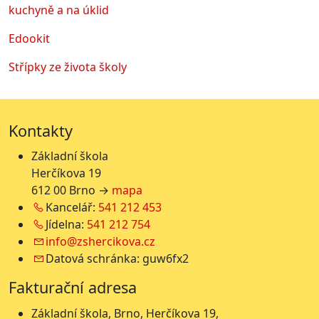
kuchyně a na úklid
Edookit
Střípky ze života školy
Kontakty
Základní škola
Herčíkova 19
612 00 Brno →
mapa
Kancelář:
541 212 453
Jídelna:
541 212 754
info@zshercikova.cz
Datová schránka: guw6fx2
Fakturační adresa
Základní škola, Brno, Herčíkova 19,