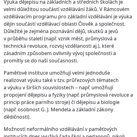
Výuka dějepisu na základních a středních školách je
velmi důležitou součástí vzdělávání žáků. V Rámcovém
vzdělávacím programu pro základní vzdělávání je výuka
dějin součástí vzdělávací oblasti Člověk a společnost.
Důležité je zejména poznávání dějů, skutků a jevů
v průběhu staletí (např. vznik měst, průmyslová a
technická revoluce, rozvoj vzdělanosti aj.), které
zásadním způsobem ovlivnily vývoj společnosti a
promítly se do naší současnosti.
Paměťové instituce umožňují velmi jednoduše
realizovat výuku také v tzv. průřezových tématech
a výuku v širších souvislostech – např. umožňují
propojení dějepisu a fyziky (např. průmyslová revoluce a
princip práce parního stroje) či dějepisu a biologie
(např. osobnost G. J. Mendela a základní zákony
dědičnosti).
Možností neformálního vzdělávání v paměťových
institucích dnes využívá řada škol a pedagogů, nikoli