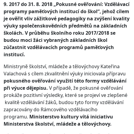
9. 2017 do 31. 8. 2018 „Pokusné ověřování: Vzdělávací
programy paměťových institucí do škol“, jehož cílem
je ověřit vliv zážitkové pedagogiky na zvýšení kvality
výuky společenskovědních předmětů na základních
školách. V průběhu školního roku 2017/2018 se
budou moci žáci vybraných základních škol
zúčastnit vzdělávacích programů paměťových
institucí.
Ministryně školství, mládeže a tělovýchovy Kateřina
Valachová s cílem zkvalitnění výuky iniciovala přípravu
pokusného ověřování využití této formy vzdělávání
při výuce dějepisu.
V případě, že pokusné ověřování
prokáže pozitivní výsledky, které se projeví ve zlepšené
kvalitě vzdělávání žáků, budou tyto formy vzdělávání
zapracovány do Rámcového vzdělávacího
programu.
Ministerstvo kultury vítá iniciativu
Ministerstva školství, mládeže a tělovýchovy.