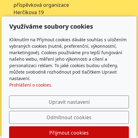
příspěvková organizace
Herčíkova 19
612 00 Brno
Využíváme soubory cookies
IČ: 62157116
Nejsme plátci DPH
Kliknutím na Přijmout cookies dáváte souhlas s uložením
Čísla účtů
vybraných cookies (nutné, preferenční, výkonnostní,
marketingové). Cookies používáme pro lepší fungování
Škola: 27225621/0100
našeho webu, měření jeho výkonnosti a cílení a
Jídelna: 1027831896/
0100
personalizaci reklam. To jaké cookies budou uloženy,
můžete svobodně rozhodnout pod tlačítkem Upravit
Sledujte nás
nastavení.
Prohlášení o cookies.
Upravit nastavení
Odmítnout cookies
ZŠ Herčíkova 2026 |
GDPR
|
Whistleblowing
|
Povinně
zveřejňované údaje
|
Přijmout cookies