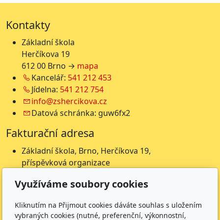
Kontakty
Základní škola
Herčíkova 19
612 00 Brno →
mapa
Kancelář:
541 212 453
Jídelna:
541 212 754
info@zshercikova.cz
Datová schránka: guw6fx2
Fakturační adresa
Základní škola, Brno, Herčíkova 19,
příspěvková organizace
Herčíkova 19
Využíváme soubory cookies
612 00 Brno
IČ: 62157116
Kliknutím na Přijmout cookies dáváte souhlas s uložením
Nejsme plátci DPH
vybraných cookies (nutné, preferenční, výkonnostní,