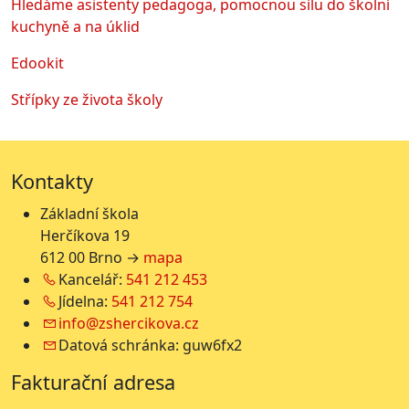
Hledáme asistenty pedagoga, pomocnou sílu do školní
kuchyně a na úklid
Edookit
Střípky ze života školy
Kontakty
Základní škola
Herčíkova 19
612 00 Brno →
mapa
Kancelář:
541 212 453
Jídelna:
541 212 754
info@zshercikova.cz
Datová schránka: guw6fx2
Fakturační adresa