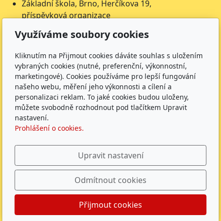
Základní škola, Brno, Herčíkova 19,
příspěvková organizace
Herčíkova 19
Využíváme soubory cookies
612 00 Brno
IČ: 62157116
Kliknutím na Přijmout cookies dáváte souhlas s uložením
Nejsme plátci DPH
vybraných cookies (nutné, preferenční, výkonnostní,
marketingové). Cookies používáme pro lepší fungování
Čísla účtů
našeho webu, měření jeho výkonnosti a cílení a
personalizaci reklam. To jaké cookies budou uloženy,
Škola: 27225621/0100
můžete svobodně rozhodnout pod tlačítkem Upravit
Jídelna: 1027831896/
0100
nastavení.
Prohlášení o cookies.
Sledujte nás
Upravit nastavení
Odmítnout cookies
ZŠ Herčíkova 2026 |
GDPR
|
Whistleblowing
|
Povinně
Přijmout cookies
zveřejňované údaje
|