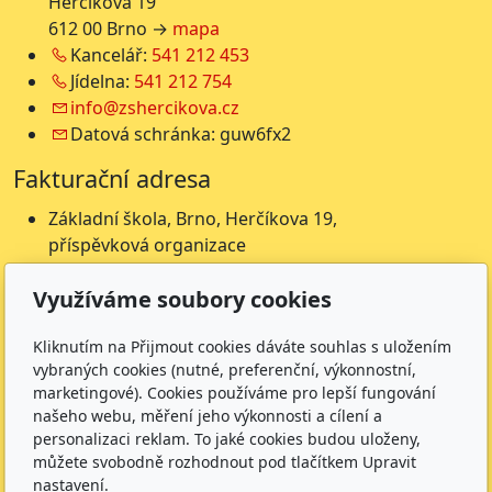
Herčíkova 19
612 00 Brno →
mapa
Kancelář:
541 212 453
Jídelna:
541 212 754
info@zshercikova.cz
Datová schránka: guw6fx2
Fakturační adresa
Základní škola, Brno, Herčíkova 19,
příspěvková organizace
Herčíkova 19
Využíváme soubory cookies
612 00 Brno
IČ: 62157116
Kliknutím na Přijmout cookies dáváte souhlas s uložením
Nejsme plátci DPH
vybraných cookies (nutné, preferenční, výkonnostní,
Čísla účtů
marketingové). Cookies používáme pro lepší fungování
našeho webu, měření jeho výkonnosti a cílení a
Škola: 27225621/0100
personalizaci reklam. To jaké cookies budou uloženy,
Jídelna: 1027831896/
0100
můžete svobodně rozhodnout pod tlačítkem Upravit
nastavení.