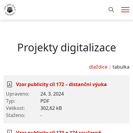
Hledání
Me
Projekty digitalizace
dlaždice
tabulka
Vzor publicity cíl 172 – distanční výuka
24. 3. 2024
PDF
302,62 kB
-
Vzor publicity cíl 173 a 174 současně