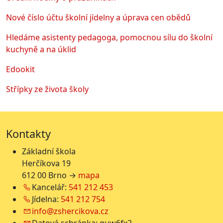
Nové číslo účtu školní jídelny a úprava cen obědů
Hledáme asistenty pedagoga, pomocnou sílu do školní
kuchyně a na úklid
Edookit
Střípky ze života školy
Kontakty
Základní škola
Herčíkova 19
612 00 Brno →
mapa
Kancelář:
541 212 453
Jídelna:
541 212 754
info@zshercikova.cz