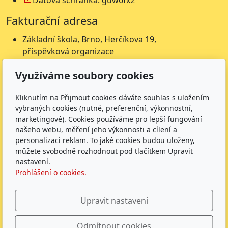
Datová schránka: guw6fx2
Fakturační adresa
Základní škola, Brno, Herčíkova 19,
příspěvková organizace
Herčíkova 19
Využíváme soubory cookies
612 00 Brno
IČ: 62157116
Kliknutím na Přijmout cookies dáváte souhlas s uložením
Nejsme plátci DPH
vybraných cookies (nutné, preferenční, výkonnostní,
Čísla účtů
marketingové). Cookies používáme pro lepší fungování
našeho webu, měření jeho výkonnosti a cílení a
Škola: 27225621/0100
personalizaci reklam. To jaké cookies budou uloženy,
můžete svobodně rozhodnout pod tlačítkem Upravit
Jídelna: 1027831896/
0100
nastavení.
Sledujte nás
Prohlášení o cookies.
Upravit nastavení
Odmítnout cookies