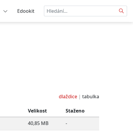
Hledat
a
Edookit
dlaždice
tabulka
Velikost
Staženo
40,85 MB
-