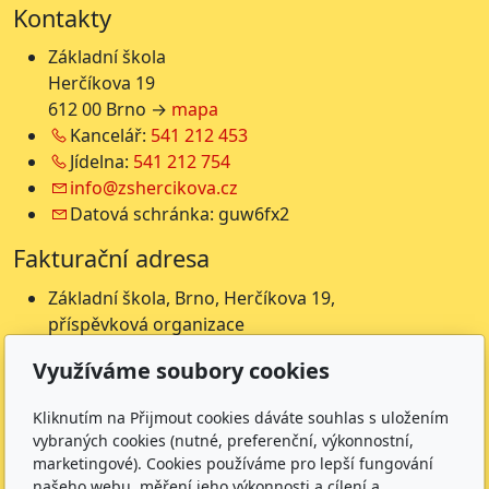
Kontakty
Základní škola
Herčíkova 19
612 00 Brno →
mapa
Kancelář:
541 212 453
Jídelna:
541 212 754
info@zshercikova.cz
Datová schránka: guw6fx2
Fakturační adresa
Základní škola, Brno, Herčíkova 19,
příspěvková organizace
Herčíkova 19
Využíváme soubory cookies
612 00 Brno
IČ: 62157116
Kliknutím na Přijmout cookies dáváte souhlas s uložením
Nejsme plátci DPH
vybraných cookies (nutné, preferenční, výkonnostní,
marketingové). Cookies používáme pro lepší fungování
Čísla účtů
našeho webu, měření jeho výkonnosti a cílení a