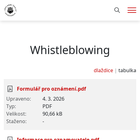
Hledání
Me
Whistleblowing
dlaždice
tabulka
Formulář pro oznámení.pdf
4. 3. 2026
PDF
90,66 kB
-
Informace pro oznamovatele.pdf