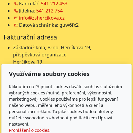
Kancelář:
541 212 453
Jídelna:
541 212 754
info@zshercikova.cz
Datová schránka: guw6fx2
Fakturační adresa
Základní škola, Brno, Herčíkova 19,
příspěvková organizace
Herčíkova 19
612 00 Brno
Využíváme soubory cookies
IČ: 62157116
Nejsme plátci DPH
Kliknutím na Přijmout cookies dáváte souhlas s uložením
vybraných cookies (nutné, preferenční, výkonnostní,
Čísla účtů
marketingové). Cookies používáme pro lepší fungování
našeho webu, měření jeho výkonnosti a cílení a
Škola: 27225621/0100
personalizaci reklam. To jaké cookies budou uloženy,
Jídelna: 1027831896/
0100
můžete svobodně rozhodnout pod tlačítkem Upravit
Sledujte nás
nastavení.
Prohlášení o cookies.