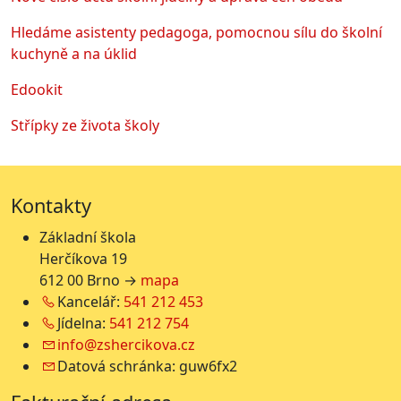
Hledáme asistenty pedagoga, pomocnou sílu do školní
kuchyně a na úklid
Edookit
Střípky ze života školy
Kontakty
Základní škola
Herčíkova 19
612 00 Brno →
mapa
Kancelář:
541 212 453
Jídelna:
541 212 754
info@zshercikova.cz
Datová schránka: guw6fx2