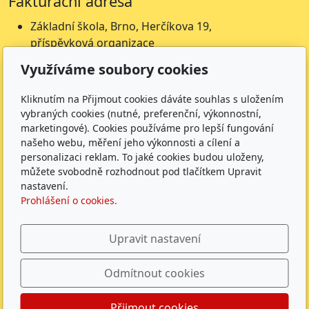
Fakturační adresa
Základní škola, Brno, Herčíkova 19,
příspěvková organizace
Herčíkova 19
Využíváme soubory cookies
612 00 Brno
IČ: 62157116
Kliknutím na Přijmout cookies dáváte souhlas s uložením
Nejsme plátci DPH
vybraných cookies (nutné, preferenční, výkonnostní,
marketingové). Cookies používáme pro lepší fungování
Čísla účtů
našeho webu, měření jeho výkonnosti a cílení a
personalizaci reklam. To jaké cookies budou uloženy,
Škola: 27225621/0100
můžete svobodně rozhodnout pod tlačítkem Upravit
Jídelna: 1027831896/
0100
nastavení.
Prohlášení o cookies.
Sledujte nás
Upravit nastavení
Odmítnout cookies
ZŠ Herčíkova 2026 |
GDPR
|
Whistleblowing
|
Povinně
Přijmout cookies