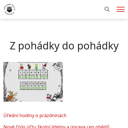
Hledání
Me
Z pohádky do pohádky
Úřední hodiny o prázdninách
Nové číslo účtu školní jídelny a úprava cen obědů