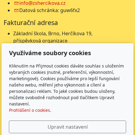
info@zshercikova.cz
Datová schránka: guw6fx2
Fakturační adresa
Základní škola, Brno, Herčíkova 19,
příspěvková organizace
Herčíkova 19
Využíváme soubory cookies
612 00 Brno
IČ: 62157116
Kliknutím na Přijmout cookies dáváte souhlas s uložením
Nejsme plátci DPH
vybraných cookies (nutné, preferenční, výkonnostní,
marketingové). Cookies používáme pro lepší fungování
Čísla účtů
našeho webu, měření jeho výkonnosti a cílení a
personalizaci reklam. To jaké cookies budou uloženy,
Škola: 27225621/0100
můžete svobodně rozhodnout pod tlačítkem Upravit
Jídelna: 1027831896/
0100
nastavení.
Prohlášení o cookies.
Sledujte nás
Upravit nastavení