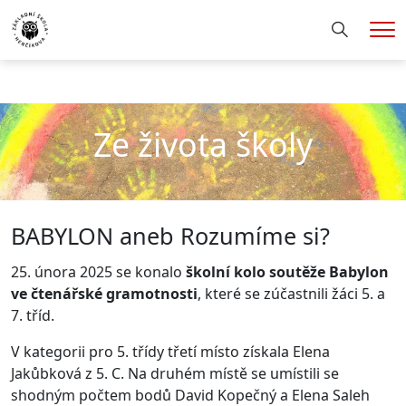
Hledání
Me
Ze života školy
BABYLON aneb Rozumíme si?
25. února 2025 se konalo
školní kolo soutěže Babylon
ve čtenářské gramotnosti
, které se zúčastnili žáci 5. a
7. tříd.
V kategorii pro 5. třídy třetí místo získala Elena
Jakůbková z 5. C. Na druhém místě se umístili se
shodným počtem bodů David Kopečný a Elena Saleh