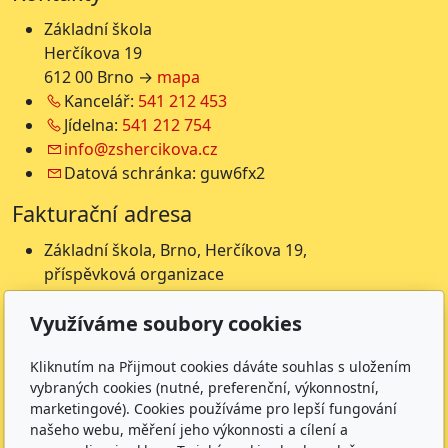
Základní škola
Herčíkova 19
612 00 Brno →
mapa
Kancelář:
541 212 453
Jídelna:
541 212 754
info@zshercikova.cz
Datová schránka: guw6fx2
Fakturační adresa
Základní škola, Brno, Herčíkova 19,
příspěvková organizace
Herčíkova 19
Využíváme soubory cookies
612 00 Brno
IČ: 62157116
Kliknutím na Přijmout cookies dáváte souhlas s uložením
Nejsme plátci DPH
vybraných cookies (nutné, preferenční, výkonnostní,
Čísla účtů
marketingové). Cookies používáme pro lepší fungování
našeho webu, měření jeho výkonnosti a cílení a
Škola: 27225621/0100