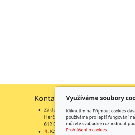
Kontakty
Fakt
Využíváme soubory coo
Základní škola
Zá
Kliknutím na Přijmout cookies dáv
Herčíkova 19
He
používáme pro lepší fungování naš
můžete svobodně rozhodnout pod t
612 00 Brno →
mapa
př
Prohlášení o cookies.
Kancelář:
541 212 453
He