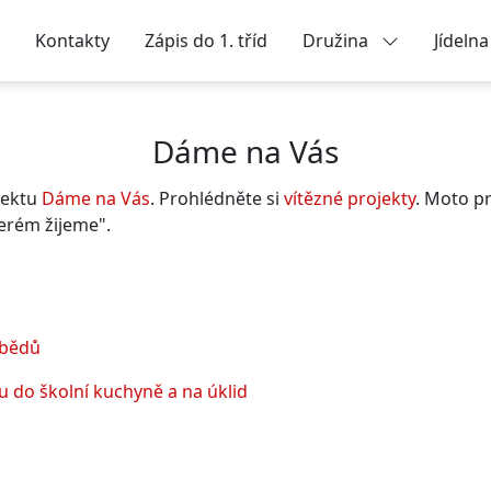
Kontakty
Zápis do 1. tříd
Družina
Jídeln
Dáme na Vás
jektu
Dáme na Vás
. Prohlédněte si
vítězné projekty
. Moto p
terém žijeme".
obědů
 do školní kuchyně a na úklid