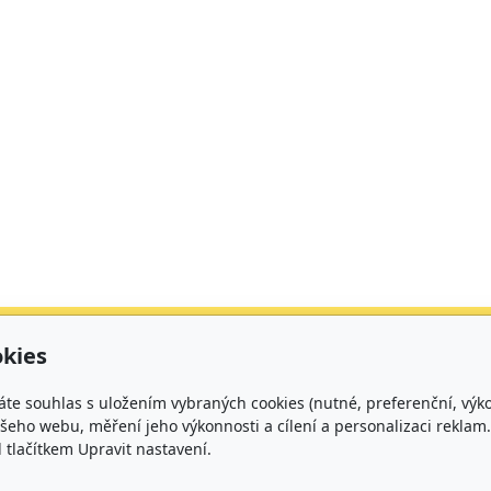
urační adresa
Čísla účtů
kies
kladní škola, Brno,
Škola: 27225621/010
áte souhlas s uložením vybraných cookies (nutné, preferenční, výk
rčíkova 19,
Jídelna: 1027831896/
eho webu, měření jeho výkonnosti a cílení a personalizaci reklam.
lačítkem Upravit nastavení.
íspěvková organizace
rčíkova 19