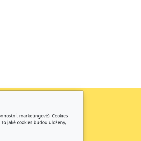
Sledujte nás
0
onnostní, marketingové). Cookies
0100
 To jaké cookies budou uloženy,