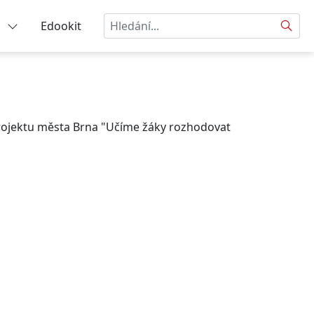
Hledat
a
Edookit
rojektu města Brna "Učíme žáky rozhodovat