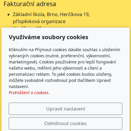
Fakturační adresa
Základní škola, Brno, Herčíkova 19,
příspěvková organizace
Herčíkova 19
612 00 Brno
Využíváme soubory cookies
IČ: 62157116
Nejsme plátci DPH
Kliknutím na Přijmout cookies dáváte souhlas s uložením
vybraných cookies (nutné, preferenční, výkonnostní,
Čísla účtů
marketingové). Cookies používáme pro lepší fungování
našeho webu, měření jeho výkonnosti a cílení a
Škola: 27225621/0100
personalizaci reklam. To jaké cookies budou uloženy,
Jídelna: 1027831896/
0100
můžete svobodně rozhodnout pod tlačítkem Upravit
nastavení.
Sledujte nás
Prohlášení o cookies.
Upravit nastavení
Odmítnout cookies
ZŠ Herčíkova 2026 |
GDPR
|
Whistleblowing
|
Povinně