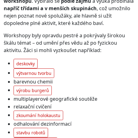
workshopů
. Vybíralo se
podle zájmů
a výuka probíhala
napříč třídami a v menších skupinách
, což umožnilo
nejen poznat nové spolužáky, ale hlavně si užít
dopoledne plné aktivit, které každého baví.
Workshopy byly opravdu pestré a pokrývaly širokou
škálu témat – od umění přes vědu až po fyzickou
aktivitu. Žáci si mohli vyzkoušet například:
deskovky
výtvarnou tvorbu
barevnou chemii
výrobu burgerů
multiplayerové geografické soutěže
relaxační cvičení
zkoumání holokaustu
odhalování dezinformací
stavbu robotů