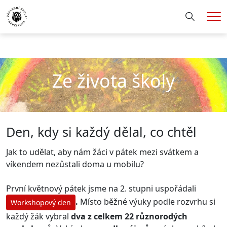
Hledání
Me
Ze života školy
Den, kdy si každý dělal, co chtěl
Jak to udělat, aby nám žáci v pátek mezi svátkem a
víkendem nezůstali doma u mobilu?
První květnový pátek jsme na 2. stupni uspořádali
.
Místo běžné výuky podle rozvrhu si
Workshopový den
každý žák vybral
dva z celkem 22 různorodých