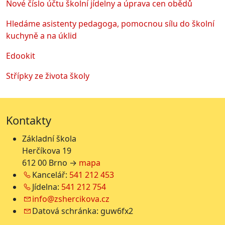
Nové číslo účtu školní jídelny a úprava cen obědů
Hledáme asistenty pedagoga, pomocnou sílu do školní
kuchyně a na úklid
Edookit
Střípky ze života školy
Kontakty
Základní škola
Herčíkova 19
612 00 Brno →
mapa
Kancelář:
541 212 453
Jídelna:
541 212 754
info@zshercikova.cz
Datová schránka: guw6fx2