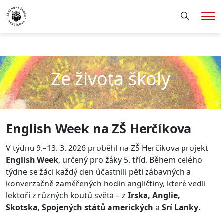
Hledání
Me
Ze života školy
English Week na ZŠ Herčíkova
V týdnu 9.
–
13. 3. 2026 proběhl na ZŠ Herčíkova projekt
English Week
, určený pro žáky 5. tříd. Během celého
týdne se žáci každý den účastnili pěti zábavných a
konverzačně zaměřených hodin angličtiny, které vedli
lektoři z různých koutů světa – z
Irska, Anglie,
Skotska, Spojených států amerických
a
Srí Lanky
.