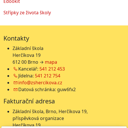
Edookit
Střípky ze života školy
Kontakty
Základní škola
Herčíkova 19
612 00 Brno →
mapa
Kancelář:
541 212 453
Jídelna:
541 212 754
info@zshercikova.cz
Datová schránka: guw6fx2
Fakturační adresa
Základní škola, Brno, Herčíkova 19,
příspěvková organizace
Herčíkova 19