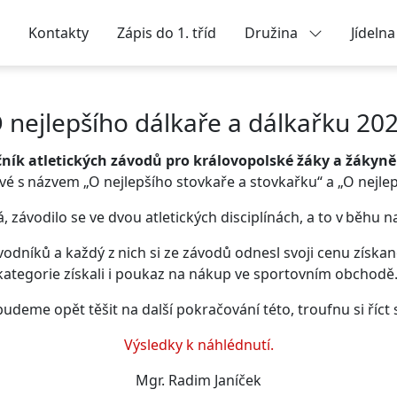
Kontakty
Zápis do 1. tříd
Družina
Jídeln
 nejlepšího dálkaře a dálkařku 20
čník atletických závodů pro královopolské žáky a žákyně
é s názvem „O nejlepšího stovkaře a stovkařku“ a „O nejlep
á, závodilo se ve dvou atletických disciplínách, a to v běhu
dníků a každý z nich si ze závodů odnesl svoji cenu získano
kategorie získali i poukaz na nákup ve sportovním obchodě
budeme opět těšit na další pokračování této, troufnu si říct 
Výsledky k náhlédnutí.
Mgr. Radim Janíček