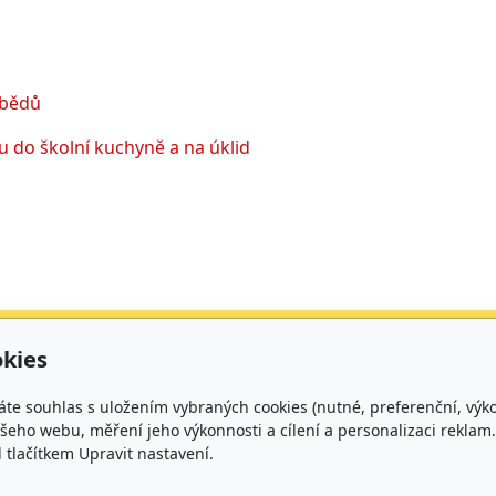
obědů
 do školní kuchyně a na úklid
urační adresa
Čísla účtů
kies
kladní škola, Brno,
Škola: 27225621/010
áte souhlas s uložením vybraných cookies (nutné, preferenční, výk
rčíkova 19,
Jídelna: 1027831896/
eho webu, měření jeho výkonnosti a cílení a personalizaci reklam.
lačítkem Upravit nastavení.
íspěvková organizace
rčíkova 19