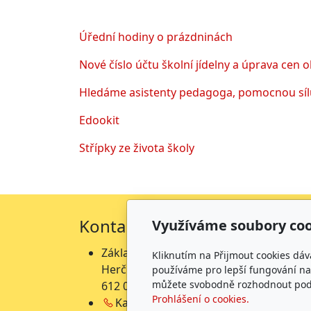
Úřední hodiny o prázdninách
Nové číslo účtu školní jídelny a úprava cen 
Hledáme asistenty pedagoga, pomocnou sílu
Edookit
Střípky ze života školy
Kontakty
Fakt
Využíváme soubory coo
Základní škola
Zá
Kliknutím na Přijmout cookies dáv
Herčíkova 19
He
používáme pro lepší fungování naš
můžete svobodně rozhodnout pod t
612 00 Brno →
mapa
př
Prohlášení o cookies.
Kancelář:
541 212 453
He