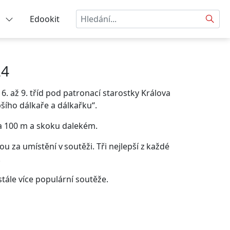
Hledat
a
Edookit
24
6. až 9. tříd pod patronací starostky Králova
šího dálkaře a dálkařku“.
 na 100 m a skoku dalekém.
u za umístění v soutěži. Tři nejlepší z každé
.
stále více populární soutěže.