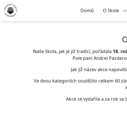
Domů
O škole
O
Naše škola, jak je již tradicí, pořádala
18. ro
Pole paní Andrei Pazderov
Jak již název akce napovíd
Ve dvou kategoriích soutěžilo celkem 60 závo
Akce se vydařila a za rok se 