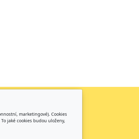
Sledujte nás
0
onnostní, marketingové). Cookies
0100
 To jaké cookies budou uloženy,