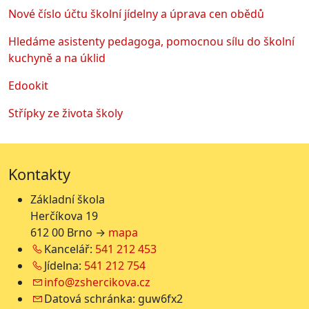
Nové číslo účtu školní jídelny a úprava cen obědů
Hledáme asistenty pedagoga, pomocnou sílu do školní
kuchyně a na úklid
Edookit
Střípky ze života školy
Kontakty
Základní škola
Herčíkova 19
612 00 Brno →
mapa
Kancelář:
541 212 453
Jídelna:
541 212 754
info@zshercikova.cz
Datová schránka: guw6fx2