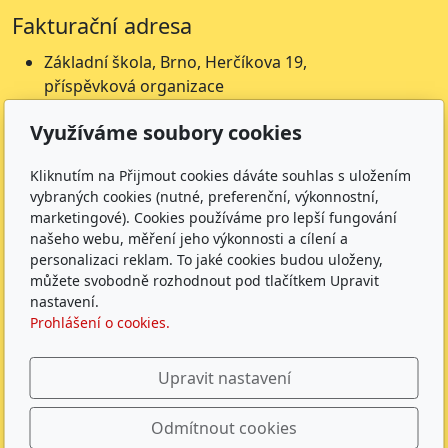
Fakturační adresa
Základní škola, Brno, Herčíkova 19,
příspěvková organizace
Herčíkova 19
Využíváme soubory cookies
612 00 Brno
IČ: 62157116
Kliknutím na Přijmout cookies dáváte souhlas s uložením
Nejsme plátci DPH
vybraných cookies (nutné, preferenční, výkonnostní,
Čísla účtů
marketingové). Cookies používáme pro lepší fungování
našeho webu, měření jeho výkonnosti a cílení a
Škola: 27225621/0100
personalizaci reklam. To jaké cookies budou uloženy,
můžete svobodně rozhodnout pod tlačítkem Upravit
Jídelna: 1027831896/
0100
nastavení.
Sledujte nás
Prohlášení o cookies.
Upravit nastavení
Odmítnout cookies