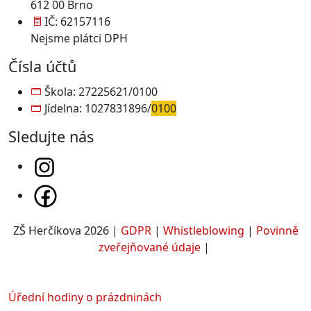
612 00 Brno
IČ: 62157116
Nejsme plátci DPH
Čísla účtů
Škola: 27225621/0100
Jídelna: 1027831896/
0100
Sledujte nás
ZŠ Herčíkova 2026 |
GDPR
|
Whistleblowing
|
Povinně
zveřejňované údaje
|
Úřední hodiny o prázdninách