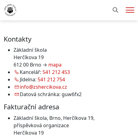
Hledání
Me
Kontakty
Základní škola
Herčíkova 19
612 00 Brno →
mapa
Kancelář:
541 212 453
Jídelna:
541 212 754
info@zshercikova.cz
Datová schránka: guw6fx2
Fakturační adresa
Základní škola, Brno, Herčíkova 19,
příspěvková organizace
Herčíkova 19