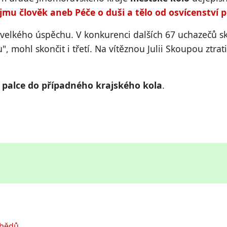
jmu člověk aneb Péče o duši a tělo od osvícenství 
l velkého úspěchu. V konkurenci dalších 67 uchazečů 
, mohl skončit i třetí. Na vítěznou Julii Skoupou ztrat
 palce do případného krajského kola
.
obědů