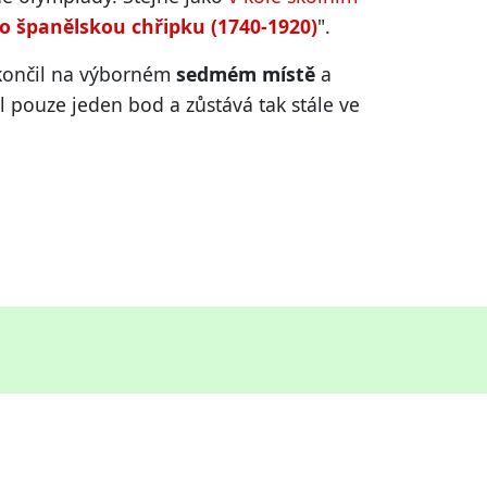
po španělskou chřipku (1740-1920)
".
skončil na výborném
sedmém místě
a
il pouze jeden bod a zůstává tak stále ve