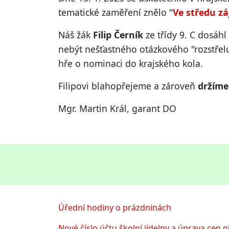
tematické zaměření znělo "
Ve středu zá
Náš žák
Filip Černík
ze třídy 9. C dosáh
nebýt nešťastného otázkového "rozstřelu"
hře o nominaci do krajského kola.
Filipovi blahopřejeme a zároveň
držíme
Mgr. Martin Král, garant DO
Úřední hodiny o prázdninách
Nové číslo účtu školní jídelny a úprava cen 