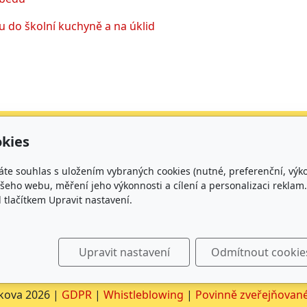
 do školní kuchyně a na úklid
urační adresa
Čísla účtů
kies
kladní škola, Brno,
Škola: 27225621/010
áte souhlas s uložením vybraných cookies (nutné, preferenční, výk
rčíkova 19,
Jídelna: 1027831896/
eho webu, měření jeho výkonnosti a cílení a personalizaci reklam.
lačítkem Upravit nastavení.
íspěvková organizace
rčíkova 19
2 00 Brno
IČ: 62157116
Upravit nastavení
Odmítnout cookie
jsme plátci DPH
kova 2026 |
GDPR
|
Whistleblowing
|
Povinně zveřejňované