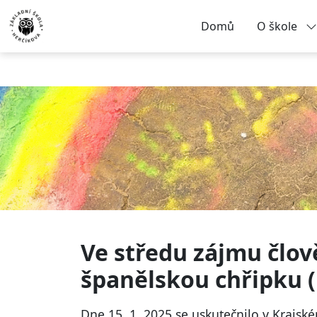
Domů
O škole
Ve středu zájmu člov
španělskou chřipku (
Dne 15. 1. 2025 se uskutečnilo v Krajs