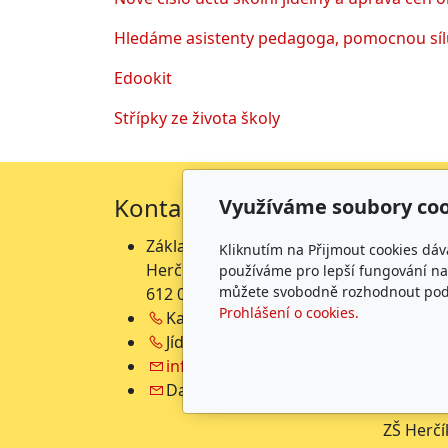
Hledáme asistenty pedagoga, pomocnou sílu
Edookit
Střípky ze života školy
Kontakty
Fakt
Využíváme soubory coo
Základní škola
Zá
Kliknutím na Přijmout cookies dáv
Herčíkova 19
He
používáme pro lepší fungování naš
můžete svobodně rozhodnout pod t
612 00 Brno →
mapa
př
Prohlášení o cookies.
Kancelář:
541 212 453
He
Jídelna:
541 212 754
61
info@zshercikova.cz
Datová schránka: guw6fx2
Ne
ZŠ Herčí