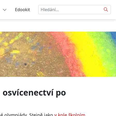
Hledat
a
Edookit
 osvícenectví po
é olympiády. Stejně jako
v kole školním