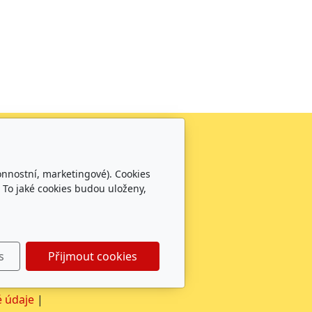
Sledujte nás
0
onnostní, marketingové). Cookies
0100
 To jaké cookies budou uloženy,
s
Přijmout cookies
 údaje
|