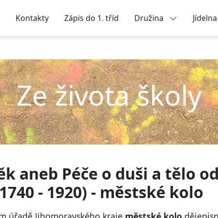
Kontakty
Zápis do 1. tříd
Družina
Jídeln
Ze života školy
ěk aneb Péče o duši a tělo od
1740 - 1920) - městské kolo
kém úřadě Jihomoravského kraje
městské kolo
dějepisn