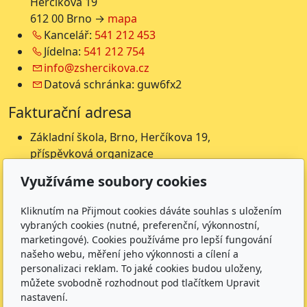
Herčíkova 19
612 00 Brno →
mapa
Kancelář:
541 212 453
Jídelna:
541 212 754
info@zshercikova.cz
Datová schránka: guw6fx2
Fakturační adresa
Základní škola, Brno, Herčíkova 19,
příspěvková organizace
Herčíkova 19
Využíváme soubory cookies
612 00 Brno
IČ: 62157116
Kliknutím na Přijmout cookies dáváte souhlas s uložením
Nejsme plátci DPH
vybraných cookies (nutné, preferenční, výkonnostní,
marketingové). Cookies používáme pro lepší fungování
Čísla účtů
našeho webu, měření jeho výkonnosti a cílení a
personalizaci reklam. To jaké cookies budou uloženy,
Škola: 27225621/0100
můžete svobodně rozhodnout pod tlačítkem Upravit
Jídelna: 1027831896/
0100
nastavení.