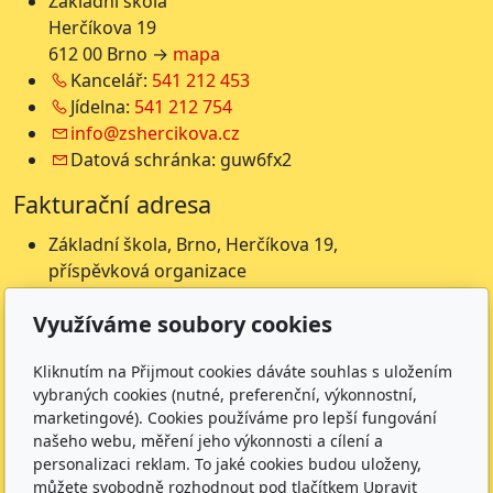
Základní škola
Herčíkova 19
612 00 Brno →
mapa
Kancelář:
541 212 453
Jídelna:
541 212 754
info@zshercikova.cz
Datová schránka: guw6fx2
Fakturační adresa
Základní škola, Brno, Herčíkova 19,
příspěvková organizace
Herčíkova 19
Využíváme soubory cookies
612 00 Brno
IČ: 62157116
Kliknutím na Přijmout cookies dáváte souhlas s uložením
Nejsme plátci DPH
vybraných cookies (nutné, preferenční, výkonnostní,
Čísla účtů
marketingové). Cookies používáme pro lepší fungování
našeho webu, měření jeho výkonnosti a cílení a
Škola: 27225621/0100
personalizaci reklam. To jaké cookies budou uloženy,
Jídelna: 1027831896/
0100
můžete svobodně rozhodnout pod tlačítkem Upravit