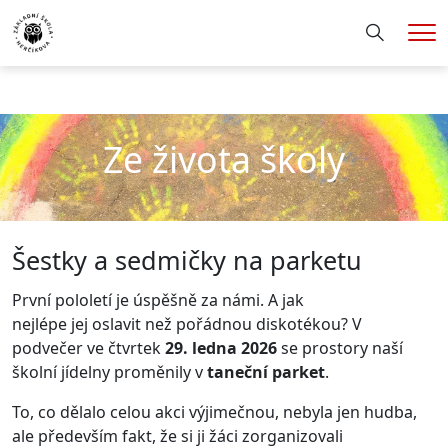
Hledání
Me
Ze života školy
Šestky a sedmičky na parketu
První pololetí je úspěšně za námi. A jak
nejlépe
jej
oslavit než pořádnou diskotékou? V
podvečer ve čtvrtek
29. ledna
2026
se
prostory naší
školní jídelny proměnily v
taneční parket
.
To, co dělalo celou akci výjimečnou, nebyla jen hudba,
ale především fakt, že si ji žáci zorganizovali