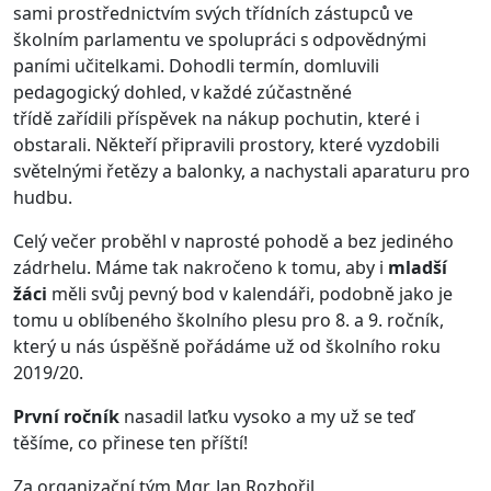
sami
prostřednictvím svých třídních zástupců ve
školním parlamentu
ve spolupráci s odpovědnými
paními učitelkami
.
D
ohodli termín,
domluvili
pedagogický dohled
, v každé zúčastněné
třídě
zařídili
př
í
spě
vek
na nákup pochutin
, které i
obstarali.
Někteří připravili prostory, které vyzdobili
světelnými řetězy a balonky,
a
nachystali aparaturu pro
hudb
u.
Celý večer proběhl v naprosté pohodě a bez jediného
zádrhelu. Máme tak nakročeno k tomu, aby i
mladší
žáci
měli svůj pevný bod v kalendáři, podobně jako je
tomu u oblíbeného školního plesu pro 8. a 9. ročník,
který u nás úspěšně pořádáme už od školního roku
2019/20.
První ročník
nasadil laťku vysoko a my už se teď
těšíme, co přinese ten příští!
Za organizační tým Mgr. Jan Rozbořil