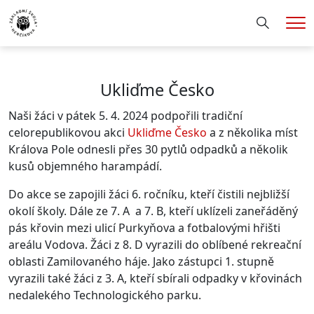
Hledání
Me
Ukliďme Česko
Naši žáci v pátek 5. 4. 2024 podpořili tradiční
celorepublikovou akci
Ukliďme Česko
a z několika míst
Králova Pole odnesli přes 30 pytlů odpadků a několik
kusů objemného harampádí.
Do akce se zapojili žáci 6. ročníku, kteří čistili nejbližší
okolí školy. Dále ze 7. A a 7. B, kteří uklízeli zaneřáděný
pás křovin mezi ulicí Purkyňova a fotbalovými hřišti
areálu Vodova. Žáci z 8. D vyrazili do oblíbené rekreační
oblasti Zamilovaného háje. Jako zástupci 1. stupně
vyrazili také žáci z 3. A, kteří sbírali odpadky v křovinách
nedalekého Technologického parku.