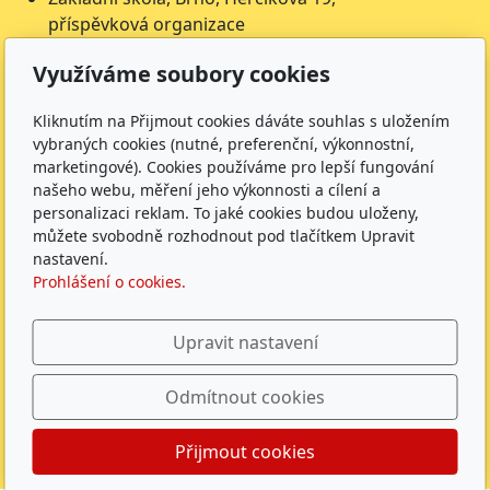
příspěvková organizace
Herčíkova 19
Využíváme soubory cookies
612 00 Brno
IČ: 62157116
Kliknutím na Přijmout cookies dáváte souhlas s uložením
Nejsme plátci DPH
vybraných cookies (nutné, preferenční, výkonnostní,
marketingové). Cookies používáme pro lepší fungování
Čísla účtů
našeho webu, měření jeho výkonnosti a cílení a
Škola: 27225621/0100
personalizaci reklam. To jaké cookies budou uloženy,
můžete svobodně rozhodnout pod tlačítkem Upravit
Jídelna: 1027831896/
0100
nastavení.
Sledujte nás
Prohlášení o cookies.
Upravit nastavení
Odmítnout cookies
ZŠ Herčíkova 2026 |
GDPR
|
Whistleblowing
|
Povinně
Přijmout cookies
zveřejňované údaje
|