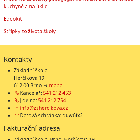
kuchyně a na úklid
Edookit
Střípky ze života školy
Kontakty
Základní škola
Herčíkova 19
612 00 Brno →
mapa
Kancelář:
541 212 453
Jídelna:
541 212 754
info@zshercikova.cz
Datová schránka: guw6fx2
Fakturační adresa
Základní škola, Brno, Herčíkova 19,