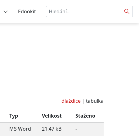
Hledat
a
Edookit
dlaždice
tabulka
Typ
Velikost
Staženo
MS Word
21,47 kB
-