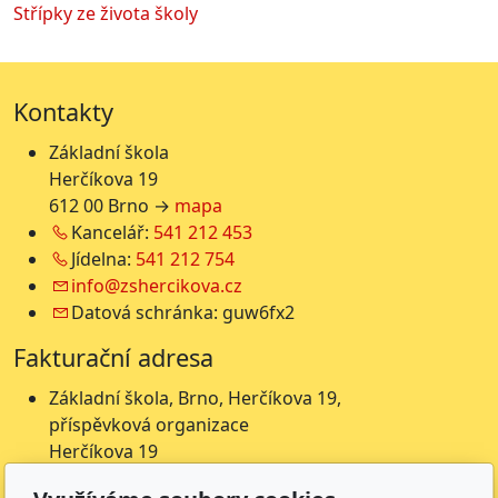
Střípky ze života školy
Kontakty
Základní škola
Herčíkova 19
612 00 Brno →
mapa
Kancelář:
541 212 453
Jídelna:
541 212 754
info@zshercikova.cz
Datová schránka: guw6fx2
Fakturační adresa
Základní škola, Brno, Herčíkova 19,
příspěvková organizace
Herčíkova 19
612 00 Brno