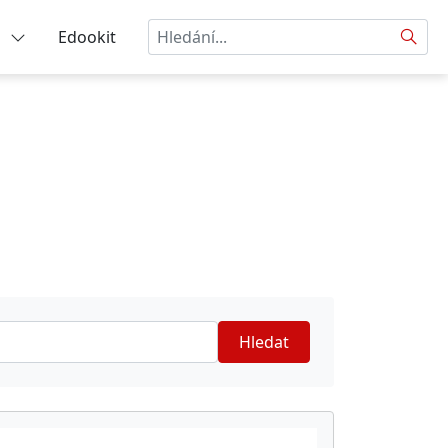
Hledat
a
Edookit
Hledat