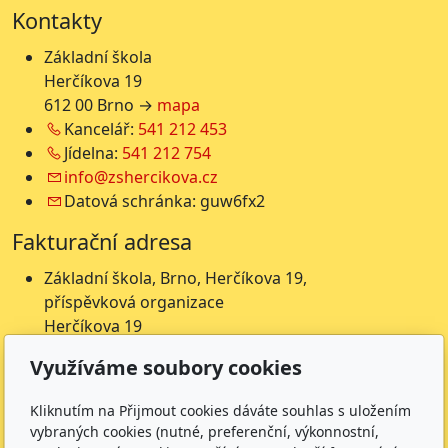
Kontakty
Základní škola
Herčíkova 19
612 00 Brno →
mapa
Kancelář:
541 212 453
Jídelna:
541 212 754
info@zshercikova.cz
Datová schránka: guw6fx2
Fakturační adresa
Základní škola, Brno, Herčíkova 19,
příspěvková organizace
Herčíkova 19
612 00 Brno
Využíváme soubory cookies
IČ: 62157116
Nejsme plátci DPH
Kliknutím na Přijmout cookies dáváte souhlas s uložením
vybraných cookies (nutné, preferenční, výkonnostní,
Čísla účtů