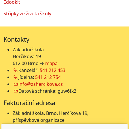
Edookit
Střípky ze života školy
Kontakty
Základní škola
Herčíkova 19
612 00 Brno →
mapa
Kancelář:
541 212 453
Jídelna:
541 212 754
info@zshercikova.cz
Datová schránka: guw6fx2
Fakturační adresa
Základní škola, Brno, Herčíkova 19,
příspěvková organizace
Herčíkova 19