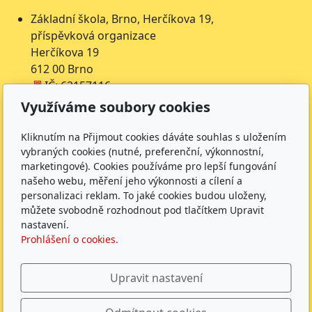
Základní škola, Brno, Herčíkova 19,
příspěvková organizace
Herčíkova 19
612 00 Brno
IČ: 62157116
Nejsme plátci DPH
Využíváme soubory cookies
Čísla účtů
Kliknutím na Přijmout cookies dáváte souhlas s uložením
vybraných cookies (nutné, preferenční, výkonnostní,
Škola: 27225621/0100
marketingové). Cookies používáme pro lepší fungování
Jídelna: 1027831896/
0100
našeho webu, měření jeho výkonnosti a cílení a
personalizaci reklam. To jaké cookies budou uloženy,
Sledujte nás
můžete svobodně rozhodnout pod tlačítkem Upravit
nastavení.
Prohlášení o cookies.
Upravit nastavení
ZŠ Herčíkova 2026 |
GDPR
|
Whistleblowing
|
Povinně