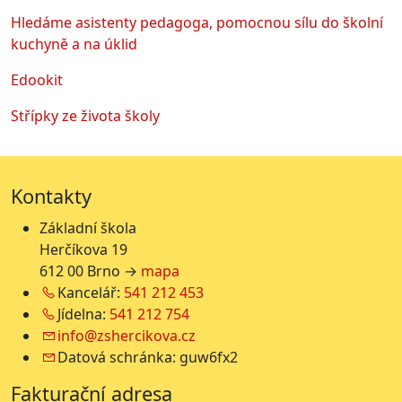
Hledáme asistenty pedagoga, pomocnou sílu do školní
kuchyně a na úklid
Edookit
Střípky ze života školy
Kontakty
Základní škola
Herčíkova 19
612 00 Brno →
mapa
Kancelář:
541 212 453
Jídelna:
541 212 754
info@zshercikova.cz
Datová schránka: guw6fx2
Fakturační adresa