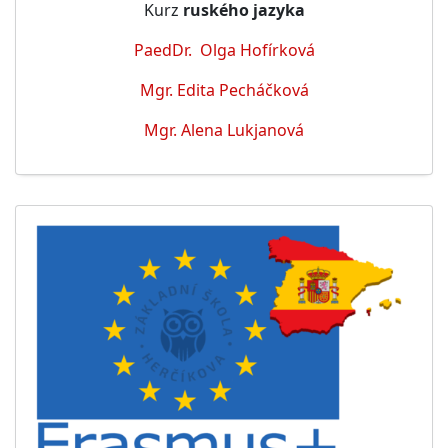
Kurz
ruského jazyka
PaedDr.
Olga Hofírková
Mgr. Edita Pecháčková
Mgr. Alena Lukjanová