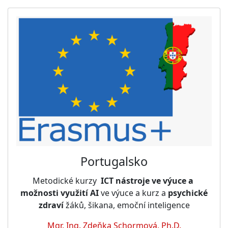
Portugalsko
Metodické kurzy
ICT nástroje ve výuce a
možnosti využití AI
ve výuce a kurz a
psychické
zdraví
žáků, šikana, emoční inteligence
Mgr. Ing. Zdeňka Schormová, Ph.D.