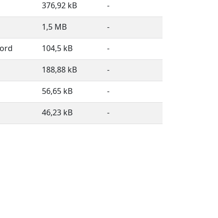
376,92 kB
-
1,5 MB
-
ord
104,5 kB
-
188,88 kB
-
56,65 kB
-
46,23 kB
-