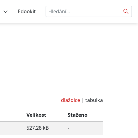
Hledat
a
Edookit
dlaždice
tabulka
Velikost
Staženo
527,28 kB
-