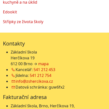
kuchyně a na úklid
Edookit
Střípky ze života školy
Kontakty
Základní škola
Herčíkova 19
612 00 Brno →
mapa
Kancelář:
541 212 453
Jídelna:
541 212 754
info@zshercikova.cz
Datová schránka: guw6fx2
Fakturační adresa
Základní škola, Brno, Herčíkova 19,