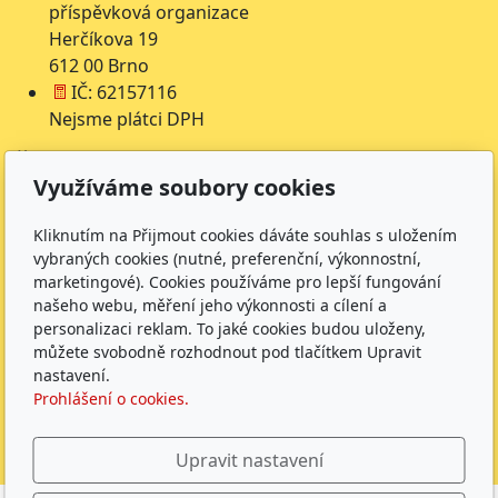
příspěvková organizace
Herčíkova 19
612 00 Brno
IČ: 62157116
Nejsme plátci DPH
Čísla účtů
Využíváme soubory cookies
Škola: 27225621/0100
Jídelna: 1027831896/
0100
Kliknutím na Přijmout cookies dáváte souhlas s uložením
vybraných cookies (nutné, preferenční, výkonnostní,
Sledujte nás
marketingové). Cookies používáme pro lepší fungování
našeho webu, měření jeho výkonnosti a cílení a
personalizaci reklam. To jaké cookies budou uloženy,
můžete svobodně rozhodnout pod tlačítkem Upravit
nastavení.
Prohlášení o cookies.
ZŠ Herčíkova 2026 |
GDPR
|
Whistleblowing
|
Povinně
zveřejňované údaje
|
Upravit nastavení