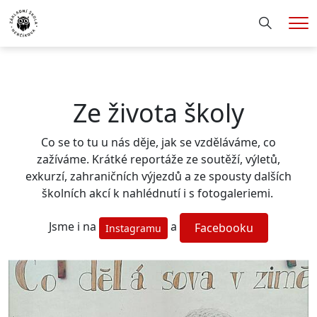
Hledání
Me
Ze života školy
Co se to tu u nás děje, jak se vzděláváme, co
zažíváme. Krátké reportáže ze soutěží, výletů,
exkurzí, zahraničních výjezdů a ze spousty dalších
školních akcí k nahlédnutí i s fotogaleriemi.
Jsme i na
a
Facebooku
Instagramu